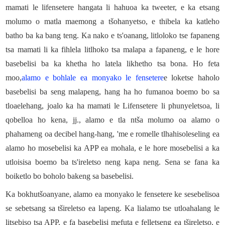
mamati le lifensetere hangata li hahuoa ka tweeter, e ka etsang
molumo o matla maemong a tšohanyetso, e thibela ka katleho
batho ba ka bang teng. Ka nako e ts'oanang, litloloko tse fapaneng
tsa mamati li ka fihlela litlhoko tsa malapa a fapaneng, e le hore
basebelisi ba ka khetha ho latela likhetho tsa bona. Ho feta
moo,
alamo e bohlale ea monyako le fensetere
e loketse haholo
basebelisi ba seng malapeng, hang ha ho fumanoa boemo bo sa
tloaelehang, joalo ka ha mamati le Lifensetere li phunyeletsoa, ​​​​li
qobelloa ho kena, jj., alamo e tla ntša molumo oa alamo o
phahameng oa decibel hang-hang, 'me e romelle tlhahisoleseling ea
alamo ho mosebelisi ka APP ea mohala, e le hore mosebelisi a ka
utloisisa boemo ba ts'ireletso neng kapa neng. Sena se fana ka
boiketlo bo boholo bakeng sa basebelisi.
Ka bokhutšoanyane, alamo ea monyako le fensetere ke sesebelisoa
se sebetsang sa tšireletso ea lapeng. Ka lialamo tse utloahalang le
litsebiso tsa APP, e fa basebelisi mefuta e felletseng ea tšireletso, e