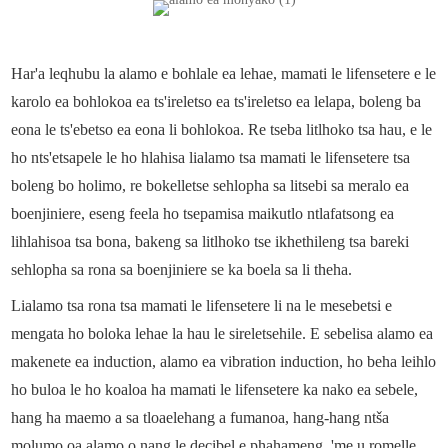
Har'a leqhubu la alamo e bohlale ea lehae, mamati le lifensetere e le
karolo ea bohlokoa ea ts'ireletso ea ts'ireletso ea lelapa, boleng ba
eona le ts'ebetso ea eona li bohlokoa. Re tseba litlhoko tsa hau, e le
ho nts'etsapele le ho hlahisa lialamo tsa mamati le lifensetere tsa
boleng bo holimo, re bokelletse sehlopha sa litsebi sa meralo ea
boenjiniere, eseng feela ho tsepamisa maikutlo ntlafatsong ea
lihlahisoa tsa bona, bakeng sa litlhoko tse ikhethileng tsa bareki
sehlopha sa rona sa boenjiniere se ka boela sa li theha.
Lialamo tsa rona tsa mamati le lifensetere li na le mesebetsi e
mengata ho boloka lehae la hau le sireletsehile. E sebelisa alamo ea
makenete ea induction, alamo ea vibration induction, ho beha leihlo
ho buloa le ho koaloa ha mamati le lifensetere ka nako ea sebele,
hang ha maemo a sa tloaelehang a fumanoa, hang-hang ntša
molumo oa alamo o nang le decibel e phahameng, 'me u romelle