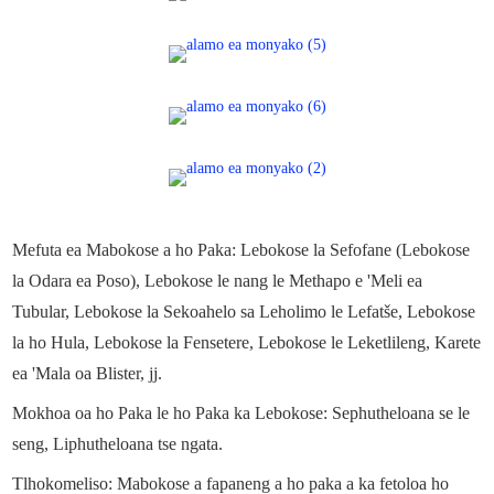
Mefuta ea Mabokose a ho Paka: Lebokose la Sefofane (Lebokose
la Odara ea Poso), Lebokose le nang le Methapo e 'Meli ea
Tubular, Lebokose la Sekoahelo sa Leholimo le Lefatše, Lebokose
la ho Hula, Lebokose la Fensetere, Lebokose le Leketlileng, Karete
ea 'Mala oa Blister, jj.
Mokhoa oa ho Paka le ho Paka ka Lebokose: Sephutheloana se le
seng, Liphutheloana tse ngata.
Tlhokomeliso: Mabokose a fapaneng a ho paka a ka fetoloa ho