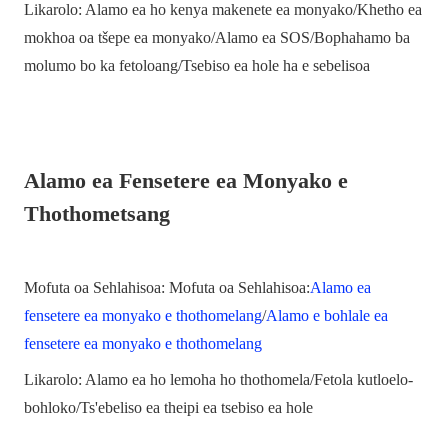
Likarolo: Alamo ea ho kenya makenete ea monyako/Khetho ea
mokhoa oa tšepe ea monyako/Alamo ea SOS/Bophahamo ba
molumo bo ka fetoloang/Tsebiso ea hole ha e sebelisoa
Alamo ea Fensetere ea Monyako e
Thothometsang
Mofuta oa Sehlahisoa: Mofuta oa Sehlahisoa:
Alamo ea
fensetere ea monyako e thothomelang
/
Alamo e bohlale ea
fensetere ea monyako e thothomelang
Likarolo: Alamo ea ho lemoha ho thothomela/Fetola kutloelo-
bohloko/Ts'ebeliso ea theipi ea tsebiso ea hole