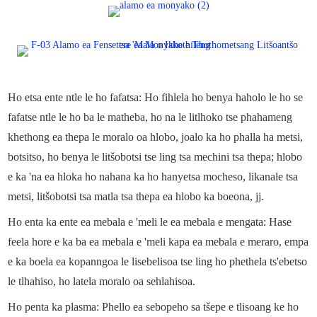
Ho etsa ente ntle le ho fafatsa: Ho fihlela ho benya haholo le ho se
fafatse ntle le ho ba le matheba, ho na le litlhoko tse phahameng
khethong ea thepa le moralo oa hlobo, joalo ka ho phalla ha metsi,
botsitso, ho benya le litšobotsi tse ling tsa mechini tsa thepa; hlobo
e ka 'na ea hloka ho nahana ka ho hanyetsa mocheso, likanale tsa
metsi, litšobotsi tsa matla tsa thepa ea hlobo ka boeona, jj.
Ho enta ka ente ea mebala e 'meli le ea mebala e mengata: Hase
feela hore e ka ba ea mebala e 'meli kapa ea mebala e meraro, empa
e ka boela ea kopanngoa le lisebelisoa tse ling ho phethela ts'ebetso
le tlhahiso, ho latela moralo oa sehlahisoa.
Ho penta ka plasma: Phello ea sebopeho sa tšepe e tlisoang ke ho