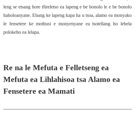
leng se etsang hore tšireletso ea lapeng e be bonolo le e be bonolo
haholoanyane. Ebang ke lapeng kapa ha u tsoa, ​​alamo ea monyako
le fensetere ke mothusi e monyenyane ea tsotellang ho lebela
polokeho ea lelapa.
Re na le Mefuta e Felletseng ea
Mefuta ea Lihlahisoa tsa Alamo ea
Fensetere ea Mamati