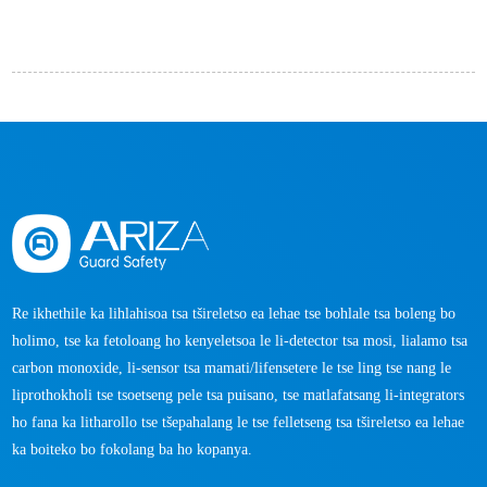
Re ikhethile ka lihlahisoa tsa tšireletso ea lehae tse bohlale tsa boleng bo
holimo, tse ka fetoloang ho kenyeletsoa le li-detector tsa mosi, lialamo tsa
carbon monoxide, li-sensor tsa mamati/lifensetere le tse ling tse nang le
liprothokholi tse tsoetseng pele tsa puisano, tse matlafatsang li-integrators
ho fana ka litharollo tse tšepahalang le tse felletseng tsa tšireletso ea lehae
ka boiteko bo fokolang ba ho kopanya.