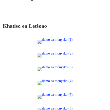
Khatiso ea Letšoao