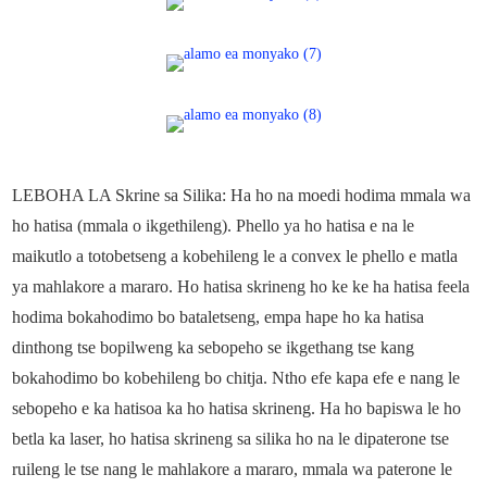
LEBOHA LA Skrine sa Silika: Ha ho na moedi hodima mmala wa
ho hatisa (mmala o ikgethileng). Phello ya ho hatisa e na le
maikutlo a totobetseng a kobehileng le a convex le phello e matla
ya mahlakore a mararo. Ho hatisa skrineng ho ke ke ha hatisa feela
hodima bokahodimo bo bataletseng, empa hape ho ka hatisa
dinthong tse bopilweng ka sebopeho se ikgethang tse kang
bokahodimo bo kobehileng bo chitja. Ntho efe kapa efe e nang le
sebopeho e ka hatisoa ka ho hatisa skrineng. Ha ho bapiswa le ho
betla ka laser, ho hatisa skrineng sa silika ho na le dipaterone tse
ruileng le tse nang le mahlakore a mararo, mmala wa paterone le