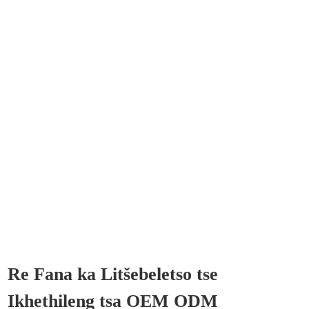
Re Fana ka Litšebeletso tse
Ikhethileng tsa OEM ODM