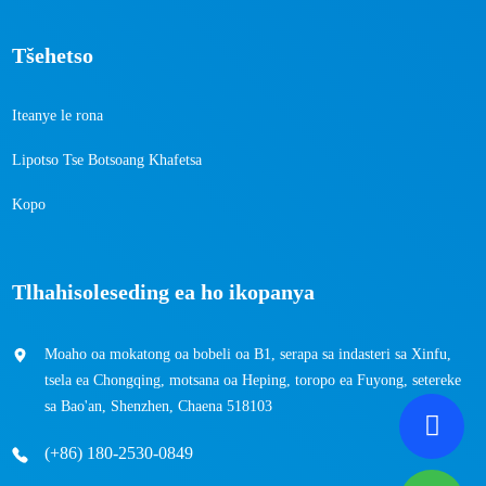
Tšehetso
Iteanye le rona
Lipotso Tse Botsoang Khafetsa
Kopo
Tlhahisoleseding ea ho ikopanya
Moaho oa mokatong oa bobeli oa B1, serapa sa indasteri sa Xinfu,
tsela ea Chongqing, motsana oa Heping, toropo ea Fuyong, setereke
sa Bao'an, Shenzhen, Chaena 518103
(+86) 180-2530-0849