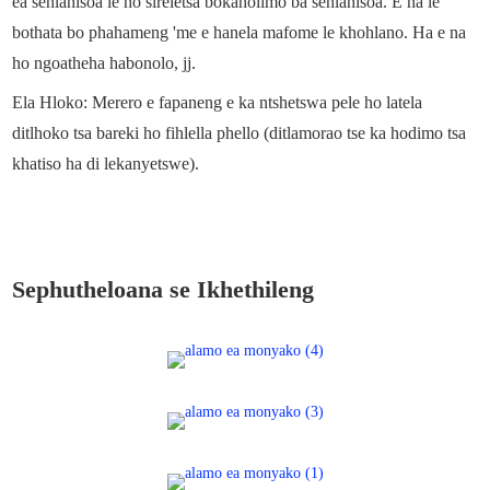
ea sehlahisoa le ho sireletsa bokaholimo ba sehlahisoa. E na le
bothata bo phahameng 'me e hanela mafome le khohlano. Ha e na
ho ngoatheha habonolo, jj.
Ela Hloko: Merero e fapaneng e ka ntshetswa pele ho latela
ditlhoko tsa bareki ho fihlella phello (ditlamorao tse ka hodimo tsa
khatiso ha di lekanyetswe).
Sephutheloana se Ikhethileng