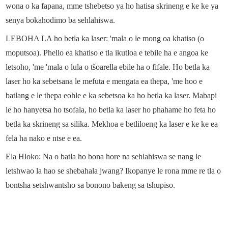
wona o ka fapana, mme tshebetso ya ho hatisa skrineng e ke ke ya
senya bokahodimo ba sehlahiswa.
LEBOHA LA ho betla ka laser: 'mala o le mong oa khatiso (o
moputsoa). Phello ea khatiso e tla ikutloa e tebile ha e angoa ke
letsoho, 'me 'mala o lula o tšoarella ebile ha o fifale. Ho betla ka
laser ho ka sebetsana le mefuta e mengata ea thepa, 'me hoo e
batlang e le thepa eohle e ka sebetsoa ka ho betla ka laser. Mabapi
le ho hanyetsa ho tsofala, ho betla ka laser ho phahame ho feta ho
betla ka skrineng sa silika. Mekhoa e betliloeng ka laser e ke ke ea
fela ha nako e ntse e ea.
Ela Hloko: Na o batla ho bona hore na sehlahiswa se nang le
letshwao la hao se shebahala jwang? Ikopanye le rona mme re tla o
bontsha setshwantsho sa bonono bakeng sa tshupiso.