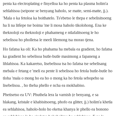
penta ka electroplating e finyelloa ka ho penta ka plasma holim'a
sehlahisoa (seipone se benyang haholo, se matte, semi-matte, jj.).
'Mala o ka fetoloa ka boithatelo. Ts'ebetso le thepa e sebelisitsoeng
ha li na litšepe tse boima 'me li mosa haholo tikolohong. Ena ke
theknoloji ea theknoloji e phahameng e ntlafalitsoeng le ho
sebelisoa ho pholletsa le meeli lilemong tsa morao tjena.
Ho fafatsa ka oli: Ka ho phahama ha mebala ea gradient, ho fafatsa
ka gradient ho sebelisoa butle-butle masimong a fapaneng a
lihlahisoa. Ka kakaretso, lisebelisoa tsa ho fafatsa tse sebelisang
mebala e fetang e 'meli ea pente li sebelisoa ho fetola butle-butle ho
tloha 'mala o mong ho ea ho o mong ka ho fetola sebopeho sa
lisebelisoa. , ho theha phello e ncha ea mokhabiso.
Phetisetso ea UV: Phuthela lera la varnish (e benyang, e sa
hlakang, kristale e khabisitsoeng, phofo ea glitter, jj.) holim'a khetla
ea sehlahisoa, haholo-holo ho eketsa khanya le phello ea bonono