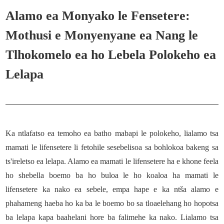
Alamo ea Monyako le Fensetere:
Mothusi e Monyenyane ea Nang le
Tlhokomelo ea ho Lebela Polokeho ea
Lelapa
Ka ntlafatso ea temoho ea batho mabapi le polokeho, lialamo tsa
mamati le lifensetere li fetohile sesebelisoa sa bohlokoa bakeng sa
ts'ireletso ea lelapa. Alamo ea mamati le lifensetere ha e khone feela
ho shebella boemo ba ho buloa le ho koaloa ha mamati le
lifensetere ka nako ea sebele, empa hape e ka ntša alamo e
phahameng haeba ho ka ba le boemo bo sa tloaelehang ho hopotsa
ba lelapa kapa baahelani hore ba falimehe ka nako. Lialamo tsa