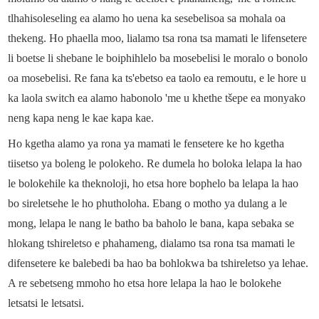
tlhahisoleseling ea alamo ho uena ka sesebelisoa sa mohala oa
thekeng. Ho phaella moo, lialamo tsa rona tsa mamati le lifensetere
li boetse li shebane le boiphihlelo ba mosebelisi le moralo o bonolo
oa mosebelisi. Re fana ka ts'ebetso ea taolo ea remoutu, e le hore u
ka laola switch ea alamo habonolo 'me u khethe tšepe ea monyako
neng kapa neng le kae kapa kae.
Ho kgetha alamo ya rona ya mamati le fensetere ke ho kgetha
tiisetso ya boleng le polokeho. Re dumela ho boloka lelapa la hao
le bolokehile ka theknoloji, ho etsa hore bophelo ba lelapa la hao
bo sireletsehe le ho phutholoha. Ebang o motho ya dulang a le
mong, lelapa le nang le batho ba baholo le bana, kapa sebaka se
hlokang tshireletso e phahameng, dialamo tsa rona tsa mamati le
difensetere ke balebedi ba hao ba bohlokwa ba tshireletso ya lehae.
A re sebetseng mmoho ho etsa hore lelapa la hao le bolokehe
letsatsi le letsatsi.